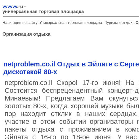
vvvvvv
.ru
-
универсальная торговая площадка
Навигация по сайту:
Универсальная торговая площадка
-
Туризм и отдых
-
О
Организация отдыха
netproblem.co.il Отдых в Эйлате с Сер
дискотекой 80-х
netproblem.co.il Скоро! 17-го июня! Н
Состоится беспрецендентный концерт-д
Минаевым! Предлагаем Вам окунутьс
золотых 80-х, когда хорошей музыки был
пор находит отклик в наших сердцах
участие в этом событии организаторы 
пакеты отдыха с проживанием в комф
Эйлата с 16-го по 18-ое июня. У вас