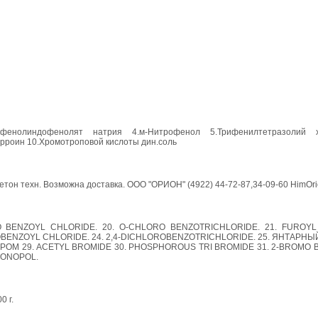
лорфенолиндофенолят натрия 4.м-Нитрофенол 5.Трифенилтетразолий 
рроин 10.Хромотроповой кислоты дин.соль
 техн. Возможна доставка. ООО "ОРИОН" (4922) 44-72-87,34-09-60 HimOri
O BENZOYL CHLORIDE. 20. O-CHLORO BENZOTRICHLORIDE. 21. FUROYL
BENZOYL CHLORIDE. 24. 2,4-DICHLOROBENZOTRICHLORIDE. 25. ЯНТАРНЫ
М 29. ACETYL BROMIDE 30. PHOSPHOROUS TRI BROMIDE 31. 2-BROMO B
RONOPOL.
0 г.