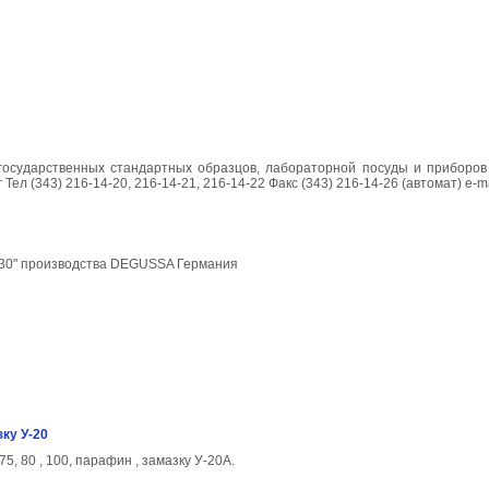
е, государственных стандартных образцов, лабораторной посуды и приборо
л (343) 216-14-20, 216-14-21, 216-14-22 Факс (343) 216-14-26 (автомат) e-mai
830" производства DEGUSSA Германия
зку У-20
5, 80 , 100, парафин , замазку У-20А.