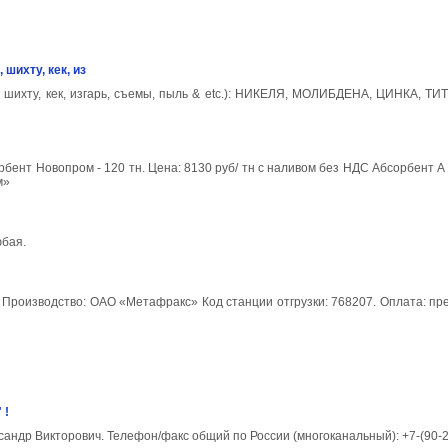
шихту, кек, из
 шихту, кек, изгарь, съемы, пыль & etc.): НИКЕЛЯ, МОЛИБДЕНА, ЦИНКА, Т
рбент Новопром - 120 тн. Цена: 8130 руб/ тн с наливом без НДС Абсорбент А 2
м»
юбая.
. Производство: ОАО «Метафракс» Код станции отгрузки: 768207. Оплата: пр
 !
ександр Викторович. Телефон/факс общий по России (многоканальный): +7-(90-2