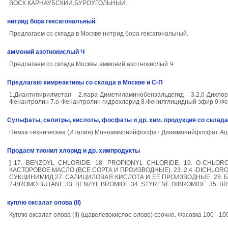
ВОСК КАРНАУБСКИЙ,БУРОУГОЛЬНЫЙ.
нитрид бора гексагональный
Предлагаем со склада в Москве нитрид бора гексагональный.
аммоний азотнокислый Ч
Предлагаем со склада Москвы аммоний азотнокислый Ч
Предлагаю химреактивы со склада в Москве и С-П
1.Диантипирилметан 2.пара-Диметиламинобензальдегид 3.2,6-Дих
Фенантролин 7.о-Фенантролин гидрохлорид 8.Фенилглицидный эфир 9.Фе
Сульфаты, селитры, кислоты, фосфаты и др. хим. продукция со склада
Пемза техническая (Италия) Моноаммонийфосфат Диаммонийфосфат Ацетон
Продаем тионил хлорид и др. химпродукты
] 17. BENZOYL CHLORIDE. 18. PROPIONYL CHLORIDE. 19. O-CHLOR
КАСТОРОВОЕ МАСЛО (ВСЕ СОРТА И ПРОИЗВОДНЫЕ). 23. 2,4 -DICHLORO
СУКЦИНИМИД 27. САЛИЦИЛОВАЯ КИСЛОТА И ЕЁ ПРОИЗВОДНЫЕ. 28. БРО
2-BROMO BUTANE 33. BENZYL BROMIDE 34. STYRENE DIBROMIDE. 35. B
куплю оксалат олова (II)
Куплю оксалат олова (II) (щавелевокислое олово) срочно. Фасовка 100 - 100