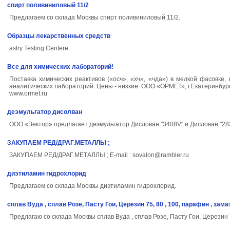
спирт поливиниловый 11/2
Предлагаем со склада Москвы спирт поливиниловый 11/2.
Образцы лекарственных средств
astry Testing Centere.
Все для химических лабораторий!
Поставка химических реактивов («осч», «хч», «чда») в мелкой фасовк
аналитических лабораторий. Цены - низкие. ООО «ОРМЕТ», г.Екатеринбург Те
www.ormet.ru
деэмульгатор дисолван
ООО «Вектор» предлагает деэмульгатор Дислован "3408V" и Дислован "2
ЗАКУПАЕМ РЕД/ДРАГ.МЕТАЛЛЫ ;
ЗАКУПАЕМ РЕД/ДРАГ.МЕТАЛЛЫ ; E-mail : sovalon@rambler.ru
диэтиламин гидрохлорид
Предлагаем со склада Москвы диэтиламин гидрохлорид.
сплав Вуда , сплав Розе, Пасту Гои, Церезин 75, 80 , 100, парафин , зама
Предлагаю со склада Москвы сплав Вуда , сплав Розе, Пасту Гои, Церезин 7