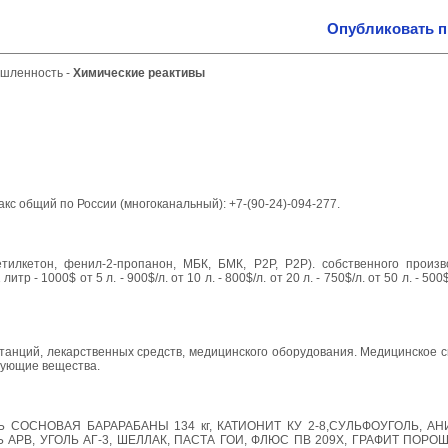
Опубликовать 
ышленность
-
Химические реактивы
кс общий по России (многоканальный): +7-(90-24)-094-277.
илкетон, фенил-2-пропанон, МБК, БМК, Р2Р, P2P). собственного произв
 - 1000$ от 5 л. - 900$/л. от 10 л. - 800$/л. от 20 л. - 750$/л. от 50 л. - 50
анций, лекарственных средств, медицинского оборудования. Медицинское с
вующие вещества.
 СОСНОВАЯ БАРАРАБАНЫ 134 кг, КАТИОНИТ КУ 2-8,СУЛЬФОУГОЛЬ, АНИ
 АРВ, УГОЛЬ АГ-3, ШЕЛЛАК, ПАСТА ГОИ, ФЛЮС ПВ 209Х, ГРАФИТ ПОРО