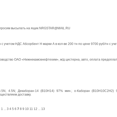
я просим высылать на ящик NRGSTAR@MAIL.RU
 с учетом НДС Абсорбент Н марки А в кол-ве 200 тн по цене 9700 руб/тн с уч
изводство ОАО «Нижнекамскнефтехим», ж/д цистерна, авто, оплата предоплата
.5N, 4.5N; Декаборан-14 (В10Н14) 97% мин.; о-Каборан (В10Н10С2Н2) 9
ществляем доставку.
:
1
...
3
4
5
6
7
8
9
10
11
12
...
13