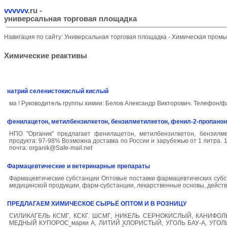
vvvvvv
.ru
-
универсальная торговая площадка
Навигация по сайту:
Универсальная торговая площадка
-
Химическая пром
Химические реактивы
натрий селенистокислый кислый
ма ! Руководитель группы химии: Белов Александр Викторович. Телефон/фа
фенилацетон, метилбензилкетон, бензилметилкетон, фенил-2-пропанон
НПО "Органик" предлагает фенилацетон, метилбензилкетон, бензилмет
продукта: 97-98% Возможна доставка по России и зарубежью от 1 литра. 1 литр
почта: organik@Safe-mail.net
Фармацевтические и ветеринарные препараты
Фармацевтические субстанции Оптовые поставки фармацевтических субст
медицинской продукции, фарм-субстанции, лекарственные основы, дейст
ПРЕДЛАГАЕМ ХИМИЧЕСКОЕ СЫРЬЁ ОПТОМ И В РОЗНИЦУ
СИЛИКАГЕЛЬ КСМГ, КСКГ. ШСМГ, НИКЕЛЬ СЕРНОКИСЛЫЙ, КАНИФОЛЬ
МЕДНЫЙ КУПОРОС марки А, ЛИТИЙ ХЛОРИСТЫЙ, УГОЛЬ БАУ-А, УГОЛЬ