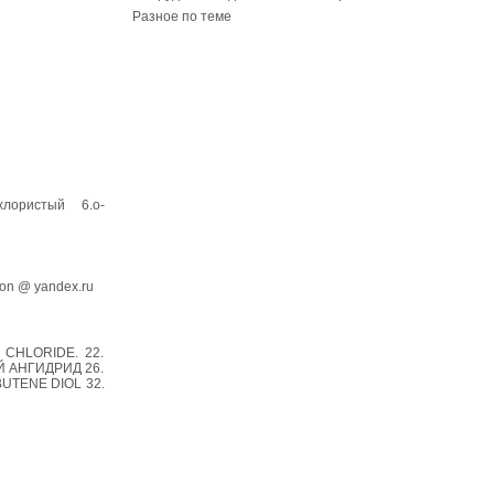
Разное по теме
хлористый 6.о-
on @ yandex.ru
 CHLORIDE. 22.
Й АНГИДРИД 26.
UTENE DIOL 32.