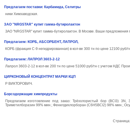
Предлагаем поставки: Карбамида, Селитры
ники Химзаводская.
ЗАО "NRGSTAR" купит гамма-бутиролактон
ЗАО "NRGSTAR" купит гамма-бутиролактон. В Москве. Ваши предложени
Предлагаем: КОРБ, АБСОРБЕНТ, ЛАПРОЛ,
КОРБ (фракция С-9 негидрированная) в кол-ве 300 тн по цене 12100 руб/тн
Предлагаем: ЛАПРОЛ 3603-2-12
Лапрол 3603-2-12 в кол-ве 200 тн по цене 51000 руб/тн с учетом НДС Про
ЦИРКОНОВЫЙ КОНЦЕНТРАТ МАРКИ КЦП
Р ВИКТОРОВИЧ.
Борсодержащие химпродукты
Предлагаем изготовление под заказ: Трёххлористый бор (ВСI3) 3N, 3
Триметилборазин 99% мин.; Фенилдихлорборан (С6Н5ВСI2) 98% мин.; Осу
Страница