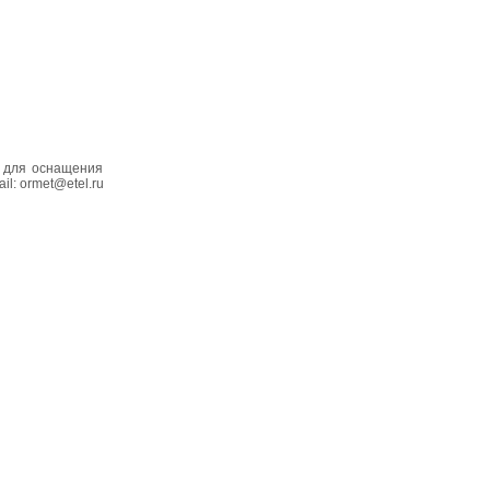
в для оснащения
l: ormet@etel.ru