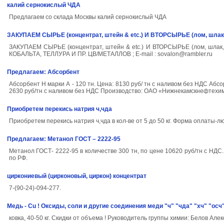
калий сернокислый ЧДА
Предлагаем со склада Москвы калий сернокислый ЧДА
ЗАКУПАЕМ СЫРЬЕ (концентрат, штейн & etc.) И ВТОРСЫРЬЕ (лом, шлак, 
ЗАКУПАЕМ СЫРЬЕ (концентрат, штейн & etc.) И ВТОРСЫРЬЕ (лом, шлак,
КОБАЛЬТА, ТЕЛЛУРА И ПР. ЦВ/МЕТАЛЛОВ ; E-mail : sovalon@rambler.ru
Предлагаем: Абсорбент
Абсорбент Н марки А - 120 тн. Цена: 8130 руб/ тн с наливом без НДС Абсо
2630 руб/тн с наливом без НДС Производство: ОАО «Нижнекамскнефтехи
Приобретем перекись натрия ч,чда
Приобретем перекись натрия ч,чда в кол-ве от 5 до 50 кг. Форма оплаты-л
Предлагаем: Метанол ГОСТ – 2222-95
Метанол ГОСТ- 2222-95 в количестве 300 тн, по цене 10620 руб/тн с НДС
по РФ.
циркониевый (цирконовый, циркон) концентрат
7-(90-24)-094-277.
Медь - Cu ! Оксиды, соли и другие соединения меди "ч" "чда" "хч" "осч"
ковка, 40-50 кг. Скидки от объема ! Руководитель группы химии: Белов Ал