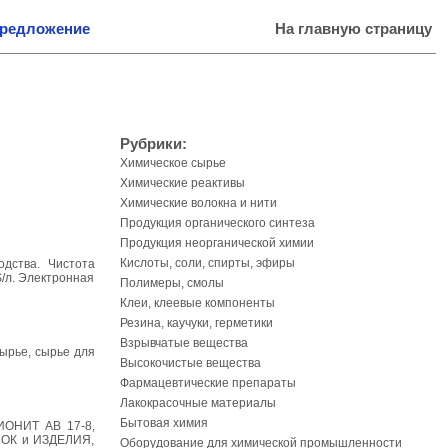
предложение
На главную страницу
Рубрики:
Химическое сырье
Химические реактивы
Химические волокна и нити
Продукция органического синтеза
Продукция неорганической химии
Кислоты, соли, спирты, эфиры
одства. Чистота
0$/л. Электронная
Полимеры, смолы
Клеи, клеевые компоненты
Резина, каучуки, герметики
Взрывчатые вещества
ырье, сырье для
Высокочистые вещества
Фармацевтические препараты
Лакокрасочные материалы
Бытовая химия
ОНИТ АВ 17-8,
ШОК и ИЗДЕЛИЯ,
Оборудование для химической промышленности