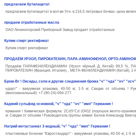
предлагаем бутилацетат
предлагаем бутилацетат в кол-ве 5тн. в 216,5 литровых бочках. цена вклю
продаем отработанные масла
ОАО Лениногорский Приборный Завод продает отработанные
Купим спирт ректификат
Купим спирт ректификат
ПРОДАЁМ УРЗОЛ, ПИРОКАТЕХИН, ПАРА-АМИНОФЕНОЛ, ОРТО-АМИНО
Продаём ПАРАФЕНИЛЕНДИАМИН (Урзол чёрный Д, Китай) 99,5 %, ПА
ПИРОКАТЕХИН (Франция, Италия), , МЕТА-ФЕНИЛЕНДИАМИН (Китай), 1-Н
Бром-Br ! Оксиды, соли и другие соединения брома "ч" "чда" "хч" "осч"
ндарт" - вакуумная упаковка, 40-50 кг, 1-5 кг. Скидки от объема !
(многоканальный): +7-(90-24)-094-277.
Кадмий сульфид основной, "ч" "чда" "хч" "имп" Германия !
ермания ! Химическая формула: 2CdS*Cd (OH)2 (порошок желто-оранжевого
кг. Скидки от объема ! Руководитель группы химии: Белов Александр Викто
Натрий метастаннат 3-водный, "ч" "чда" "имп" Германия !
пластиковые бочонки "Евростандарт" - вакуумная упаковка, 40-50 кг, 1-5 