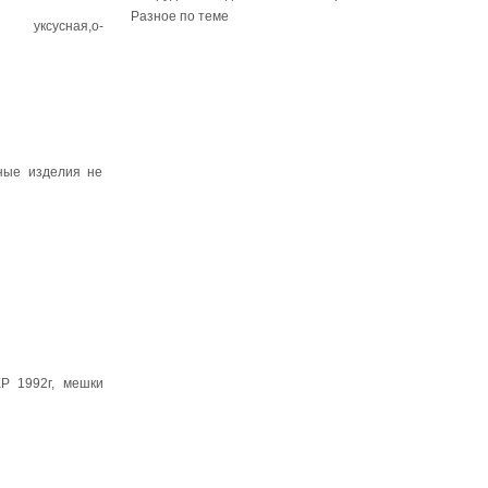
Разное по теме
Б, уксусная,о-
ные изделия не
ХР 1992г, мешки