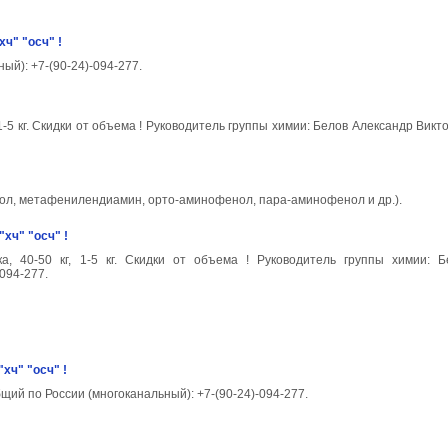
ч" "осч" !
ый): +7-(90-24)-094-277.
 1-5 кг. Скидки от объема ! Руководитель группы химии: Белов Александр Викт
л, метафенилендиамин, орто-аминофенол, пара-аминофенол и др.).
хч" "осч" !
ка, 40-50 кг, 1-5 кг. Скидки от объема ! Руководитель группы химии: 
094-277.
хч" "осч" !
ий по России (многоканальный): +7-(90-24)-094-277.