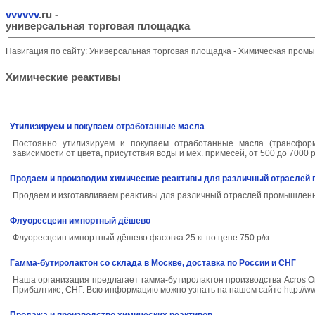
vvvvvv
.ru
-
универсальная торговая площадка
Навигация по сайту:
Универсальная торговая площадка
-
Химическая пром
Химические реактивы
Утилизируем и покупаем отработанные масла
Постоянно утилизируем и покупаем отработанные масла (трансформа
зависимости от цвета, присутствия воды и мех. примесей, от 500 до 7000 р
Продаем и производим химические реактивы для различный отраслей
Продаем и изготавливаем реактивы для различный отраслей промышленно
Флуоресцеин импортный дёшево
Флуоресцеин импортный дёшево фасовка 25 кг по цене 750 р/кг.
Гамма-бутиролактон со склада в Москве, доставка по России и СНГ
Наша организация предлагает гамма-бутиролактон производства Acros Org
Прибалтике, СНГ. Всю информацию можно узнать на нашем сайте http://www