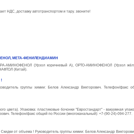
чает НДС, доставку автотранспортом и тару. звоните!
ФЕНОЛ, МЕТА-ФЕНИЛЕНДИАМИН
РА-АМИНОФЕНОЛ (Урзол коричневый А), ОРТО-АМИНОФЕНОЛ (Урзол жёлт
АФТОЛ (Китай).
 !
 Руководитель группы химии: Белов Александр Викторович. Телефон/факс 
 цвета). Упаковка: пластиковые бочонки "Евростандарт" - вакуумная упаковк
рович. Телефон/факс общий по России (многоканальный): +7-(90-24)-094-277.
кг. Скидки от объема ! Руководитель группы химии: Белов Александр Викторов