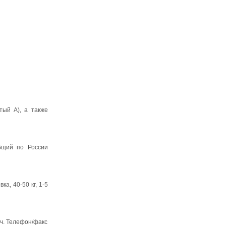
ый А), а также
общий по России
а, 40-50 кг, 1-5
ич. Телефон/факс