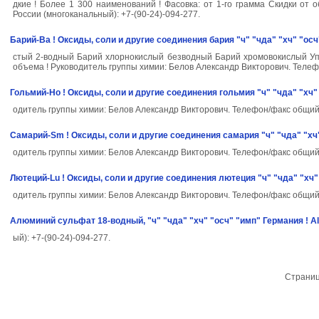
дкие ! Более 1 300 наименований ! Фасовка: от 1-го грамма Скидки от
России (многоканальный): +7-(90-24)-094-277.
Барий-Ba ! Оксиды, соли и другие соединения бария "ч" "чда" "хч" "осч"
стый 2-водный Барий хлорнокислый безводный Барий хромовокислый Упаков
объема ! Руководитель группы химии: Белов Александр Викторович. Телефо
Гольмий-Ho ! Оксиды, соли и другие соединения гольмия "ч" "чда" "хч" 
одитель группы химии: Белов Александр Викторович. Телефон/факс общий 
Самарий-Sm ! Оксиды, соли и другие соединения самария "ч" "чда" "хч"
одитель группы химии: Белов Александр Викторович. Телефон/факс общий 
Лютеций-Lu ! Оксиды, соли и другие соединения лютеция "ч" "чда" "хч" 
одитель группы химии: Белов Александр Викторович. Телефон/факс общий 
Алюминий сульфат 18-водный, "ч" "чда" "хч" "осч" "имп" Германия ! Al
ый): +7-(90-24)-094-277.
Страни