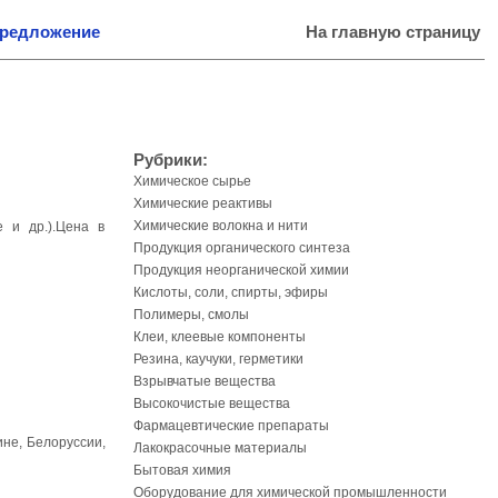
предложение
На главную страницу
Рубрики:
Химическое сырье
Химические реактивы
Химические волокна и нити
 и др.).Цена в
Продукция органического синтеза
Продукция неорганической химии
Кислоты, соли, спирты, эфиры
Полимеры, смолы
Клеи, клеевые компоненты
Резина, каучуки, герметики
Взрывчатые вещества
Высокочистые вещества
Фармацевтические препараты
ине, Белоруссии,
Лакокрасочные материалы
Бытовая химия
Оборудование для химической промышленности