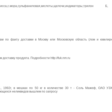
грисса,с.мора,сульфаниловая,кислоты,щелочи,индикаторы,трилон 
ам по факту доставки в Москву или Московскую область (лом и ювелир
оставку продукта. Подробности http://fuk.nm.ru
1, 1992г, в мешках по 50 кг в количестве 30 т - Соль Мажеф, ОАО УЗ
меющихся неликвидов вышлем по запросу