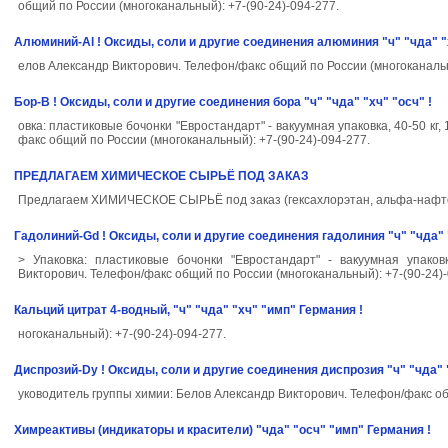
общий по России (многоканальный): +7-(90-24)-094-277.
Алюминий-Al ! Оксиды, соли и другие соединения алюминия "ч" "чда" "х
елов Александр Викторович. Телефон/факс общий по России (многоканальн
Бор-B ! Оксиды, соли и другие соединения бора "ч" "чда" "хч" "осч" !
овка: пластиковые бочонки "Евростандарт" - вакуумная упаковка, 40-50 кг,
факс общий по России (многоканальный): +7-(90-24)-094-277.
ПРЕДЛАГАЕМ ХИМИЧЕСКОЕ СЫРЬЁ ПОД ЗАКАЗ
Предлагаем ХИМИЧЕСКОЕ СЫРЬЁ под заказ (гексахлорэтан, альфа-нафто
Гадолиний-Gd ! Оксиды, соли и другие соединения гадолиния "ч" "чда" "
> Упаковка: пластиковые бочонки "Евростандарт" - вакуумная упаков
Викторович. Телефон/факс общий по России (многоканальный): +7-(90-24)-
Кальций цитрат 4-водный, "ч" "чда" "хч" "имп" Германия !
ногоканальный): +7-(90-24)-094-277.
Диспрозий-Dy ! Оксиды, соли и другие соединения диспрозия "ч" "чда" "
уководитель группы химии: Белов Александр Викторович. Телефон/факс общ
Химреактивы (индикаторы и красители) "чда" "осч" "имп" Германия !