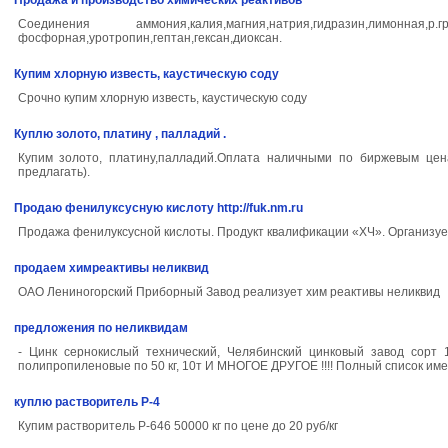
Продажа и производство химических реактивов
Соединения аммония,калия,магния,натрия,гидразин,лимонная,р.
фосфорная,уротропин,гептан,гексан,диоксан.
Купим хлорную известь, каустическую соду
Срочно купим хлорную известь, каустическую соду
Куплю золото, платину , палладий .
Купим золото, платину,палладий.Оплата наличными по биржевым цен
предлагать).
Продаю фенилуксусную кислоту http://fuk.nm.ru
Продажа фенилуксусной кислоты. Продукт квалификации «ХЧ». Организуем д
продаем химреактивы неликвид
ОАО Лениногорский Приборный Завод реализует хим реактивы неликвид
предложения по неликвидам
- Цинк сернокислый технический, Челябинский цинковый завод сорт 
полипропиленовые по 50 кг, 10т И МНОГОЕ ДРУГОЕ !!!! Полный список и
куплю растворитель Р-4
Купим растворитель Р-646 50000 кг по цене до 20 руб/кг