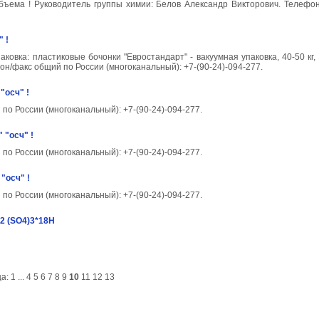
 объема ! Руководитель группы химии: Белов Александр Викторович. Телефо
 !
ка: пластиковые бочонки "Евростандарт" - вакуумная упаковка, 40-50 кг, 1
н/факс общий по России (многоканальный): +7-(90-24)-094-277.
"осч" !
по России (многоканальный): +7-(90-24)-094-277.
 "осч" !
по России (многоканальный): +7-(90-24)-094-277.
"осч" !
по России (многоканальный): +7-(90-24)-094-277.
2 (SO4)3*18H
ца:
1
...
4
5
6
7
8
9
10
11
12
13