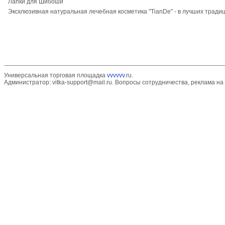
Лапки для Шибоши
Эксклюзивная натуральная лечебная косметика "TianDe" - в лучших традиц
Универсальная торговая площадка
vvvvvv
.ru.
Администратор:
vitka-support@mail.ru
. Вопросы сотрудничества, реклама на