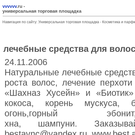
vvvvvv
.ru
-
универсальная торговая площадка
Навигация по сайту:
Универсальная торговая площадка
-
Косметика и пар
лечебные средства для воло
24.11.2006
Натуральные лечебные средств
роста волос, лечение перхот
«Шахназ Хусейн» и «Биотик»
кокоса, корень мускуса, б
огонь,горный эбон
хна, шампуни. Заказыва
bestavnc@yandex.ru, www.best.a