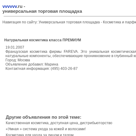
vvvvvv
.ru
-
универсальная торговая площадка
Навигация по сайту:
Универсальная торговая площадка
-
Косметика и пар
Натуральная косметика класса ПРЕМИУМ
19.01.2007
Французская косметика фирмы FAREVA. Это уникальная косметическа
натуральные компоненты, обеспечивающие проникновение в глубинный кол
Город: Москва
Объявление добавил: Марина
Контактная информация: (495) 403-26-87
Другие объявления по этой теме:
Качественная косметика, доступная цена, дистрибьюторство
«Умная » система ухода за кожей и волосами!
Косметика для ухода за лицом и телом